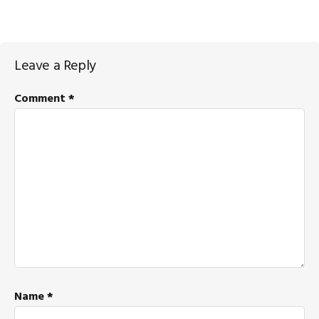
Reader
Leave a Reply
Interactions
Comment
*
Name
*