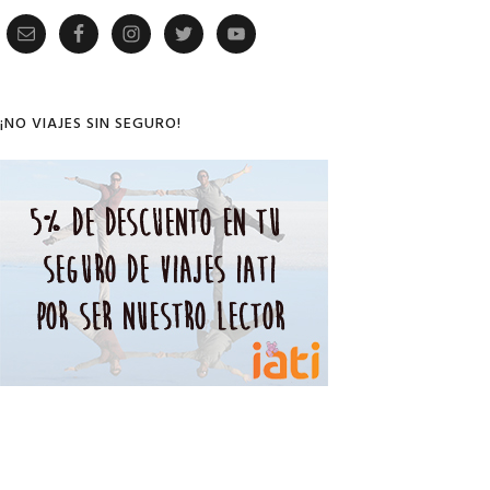
Primary
Sidebar
¡NO VIAJES SIN SEGURO!