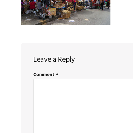
Reader
Leave a Reply
Interactions
Comment
*