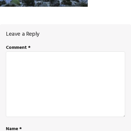
Reader
Leave a Reply
Interactions
Comment
*
Name
*