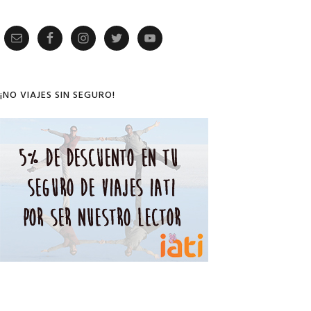
Primary
Sidebar
¡NO VIAJES SIN SEGURO!