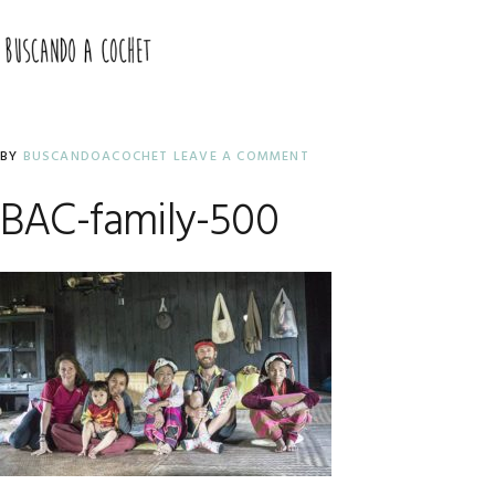
Skip
Skip
Skip
to
to
to
MENU
primary
main
primary
navigation
content
sidebar
BY
BUSCANDOACOCHET
LEAVE A COMMENT
BAC-family-500