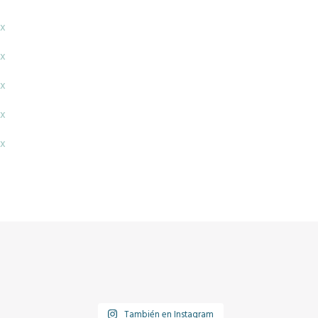
x
x
x
x
x
También en Instagram