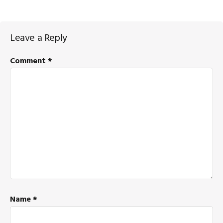
Reader
Leave a Reply
Interactions
Comment
*
Name
*