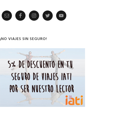
Primary
Sidebar
¡NO VIAJES SIN SEGURO!