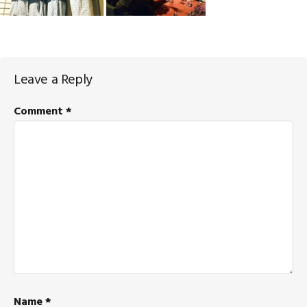
Reader
Leave a Reply
Interactions
Comment
*
Name
*