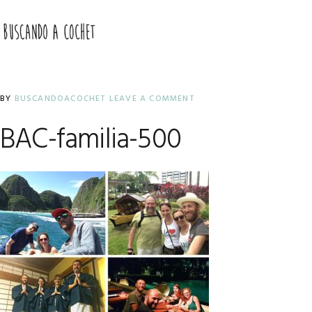
Skip
Skip
Skip
to
to
to
MENU
primary
main
primary
navigation
content
sidebar
BY
BUSCANDOACOCHET
LEAVE A COMMENT
BAC-familia-500