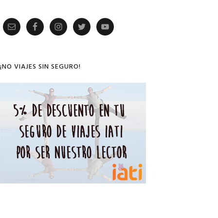
Primary
Sidebar
¡NO VIAJES SIN SEGURO!