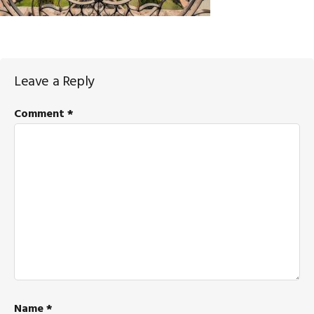
Reader
Leave a Reply
Interactions
Comment
*
Name
*