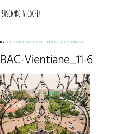
Skip
Skip
Skip
to
to
to
MENU
primary
main
primary
navigation
content
sidebar
BY
BUSCANDOACOCHET
LEAVE A COMMENT
BAC-Vientiane_11-6