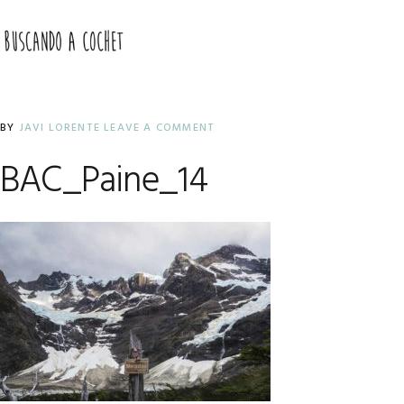
Skip
Skip
Skip
to
to
to
MENU
primary
main
primary
navigation
content
sidebar
BY
JAVI LORENTE
LEAVE A COMMENT
BAC_Paine_14