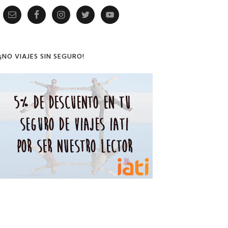
Primary
Sidebar
¡NO VIAJES SIN SEGURO!