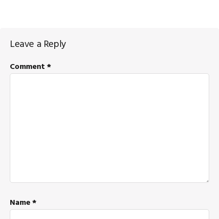
Reader
Leave a Reply
Interactions
Comment
*
Name
*