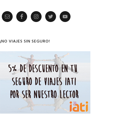
Primary
Sidebar
¡NO VIAJES SIN SEGURO!