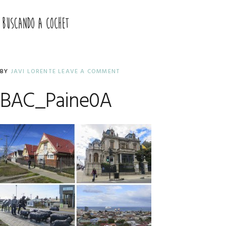
Skip
Skip
Skip
to
to
to
MENU
primary
main
primary
navigation
content
sidebar
BY
JAVI LORENTE
LEAVE A COMMENT
BAC_Paine0A