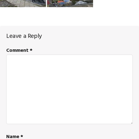
Reader
Leave a Reply
Interactions
Comment
*
Name
*