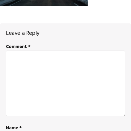
Reader
Leave a Reply
Interactions
Comment
*
Name
*