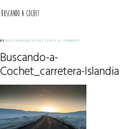
Skip
Skip
Skip
to
to
to
MENU
primary
main
primary
navigation
content
sidebar
BY
BUSCANDOACOCHET
LEAVE A COMMENT
Buscando-a-
Cochet_carretera-Islandia