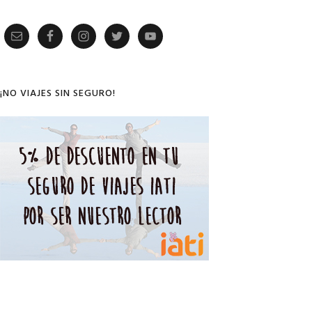
Primary
Sidebar
¡NO VIAJES SIN SEGURO!