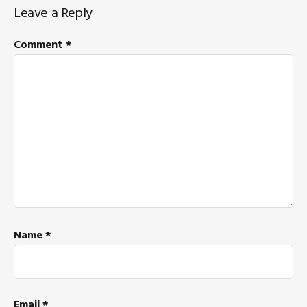
Reader
Leave a Reply
Interactions
Comment
*
Name
*
Email
*