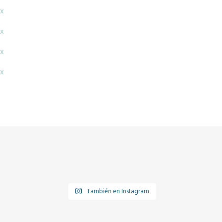
x
x
x
x
También en Instagram