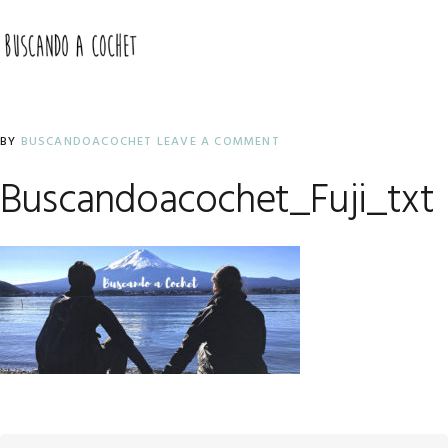
Skip
Skip
Skip
to
to
to
MENU
primary
main
primary
navigation
content
sidebar
BY
BUSCANDOACOCHET
LEAVE A COMMENT
Buscandoacochet_Fuji_txt