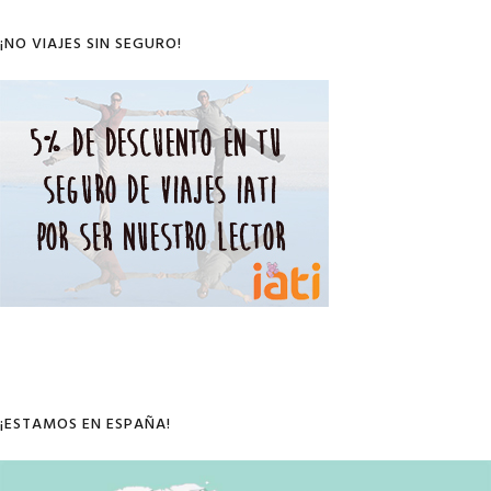
Sidebar
¡NO VIAJES SIN SEGURO!
¡ESTAMOS EN ESPAÑA!